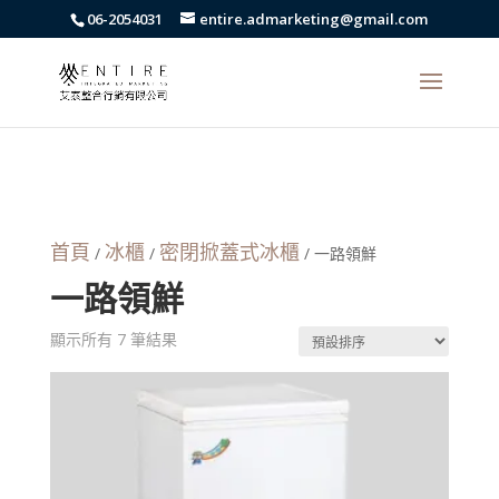
body{font-family: arial,"Microsoft JhengHei","微軟正黑體",sans-serif
06-2054031
entire.admarketing@gmail.com
!important;}
首頁
冰櫃
密閉掀蓋式冰櫃
/
/
/ 一路領鮮
一路領鮮
顯示所有 7 筆結果