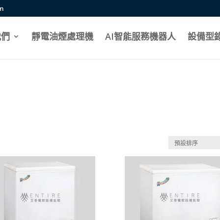
mportant;}
om
我們
靜電油煙處理機
AI智能服務機器人
設備型