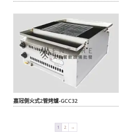
嘉冠側火式2管烤爐-GCC32
1
2
→