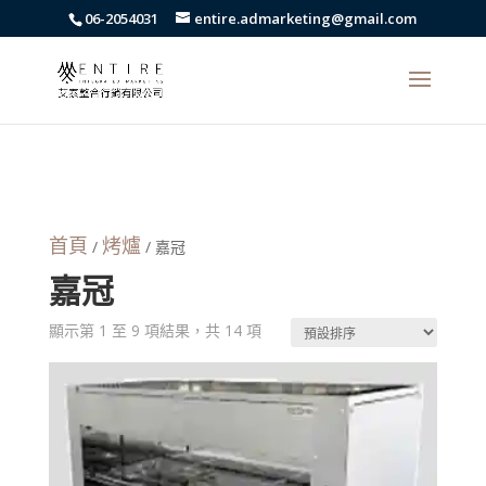
body{font-family: arial,"Microsoft JhengHei","微軟正黑體",sans-serif
06-2054031
entire.admarketing@gmail.com
!important;}
首頁
烤爐
/
/ 嘉冠
嘉冠
顯示第 1 至 9 項結果，共 14 項