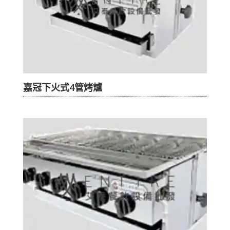
嘉冠下火式4管烤爐