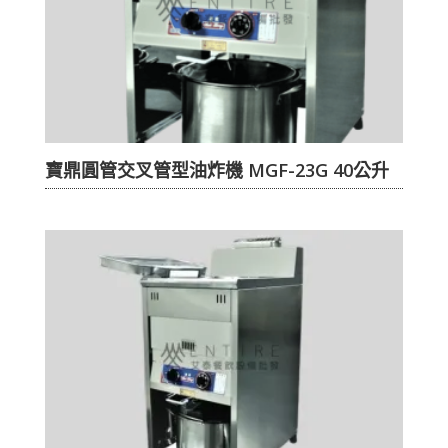
寶鼎圓管交叉管型油炸機 MGF-23G 40公升