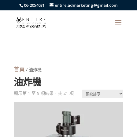
body{font-family: arial,"Microsoft JhengHei","微軟正黑體",sans-serif
06-2054031
entire.admarketing@gmail.com
!important;}
首頁
/ 油炸機
油炸機
顯示第 1 至 9 項結果，共 21 項