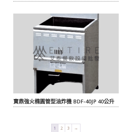
寶鼎強火橢圓管型油炸機 BDF-40JP 40公升
1
2
3
→