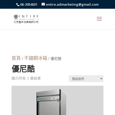
body{font-family: arial,"Microsoft JhengHei","微軟正黑體",sans-serif
06-2054031
entire.admarketing@gmail.com
!important;}
首頁
不鏽鋼冰箱
/
/ 優尼酷
優尼酷
顯示所有 3 筆結果