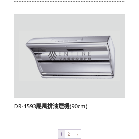
DR-1593颶風排油煙機(90cm)
1
2
→