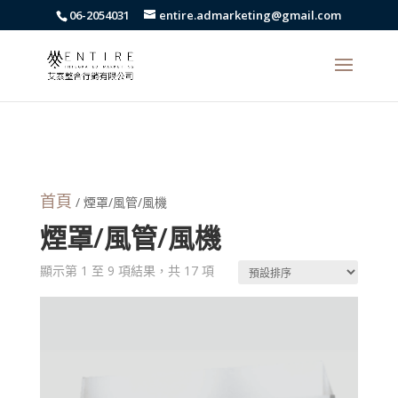
body{font-family: arial,"Microsoft JhengHei","微軟正黑體",sans-serif
06-2054031
entire.admarketing@gmail.com
!important;}
首頁
/ 煙罩/風管/風機
煙罩/風管/風機
顯示第 1 至 9 項結果，共 17 項