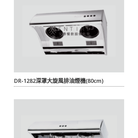
DR-1282深罩大旋風排油煙機(80cm)