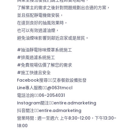
與業主接洽後我們請工程師實地勘場，
了解業主的需求之後針對問題規劃出合適的方案，
並且搭配靜電機做安裝，
在達到良好的抽風效果時，
也可以有效過濾油煙，
避免油煙味影響到鄰近店家或是居民。
#抽油靜電除味煙罩系統施工
#排風過濾系統施工
#免費現場估價了解您的需求
#施工快速且安全
Facebook搜尋👉🏻艾泰餐飲設備批發
Line專人服務👉🏻@063tmccl
電話洽詢👉🏻06-2054031
Instagram關注👉🏻entire.admarketing
抖音關注👉🏻entire.admarketing
營業時間 : 週一至週六 上午8:30-12:00，下午13:30-
18:00