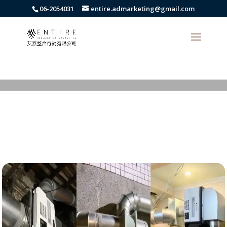
body{font-family: arial,"Microsoft JhengHei","微軟正黑體",sans-serif
06-2054031
entire.admarketing@gmail.com
!important;}
顧客安裝實例分享-韓式料
理店-靜電機
最新消息