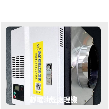
靜電油煙處理機