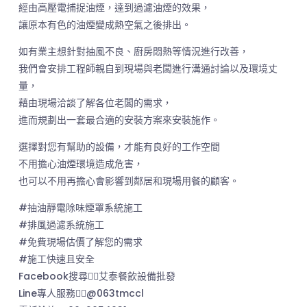
經由高壓電捕捉油煙，達到過濾油煙的效果，
讓原本有色的油煙變成熱空氣之後排出。
如有業主想針對抽風不良、廚房悶熱等情況進行改善，
我們會安排工程師親自到現場與老闆進行溝通討論以及環境丈
量，
藉由現場洽談了解各位老闆的需求，
進而規劃出一套最合適的安裝方案來安裝施作。
選擇對您有幫助的設備，才能有良好的工作空間
不用擔心油煙環境造成危害，
也可以不用再擔心會影響到鄰居和現場用餐的顧客。
#抽油靜電除味煙罩系統施工
#排風過濾系統施工
#免費現場估價了解您的需求
#施工快速且安全
Facebook搜尋👉🏻艾泰餐飲設備批發
Line專人服務👉🏻@063tmccl