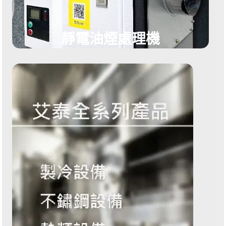
靜電油煙處理機