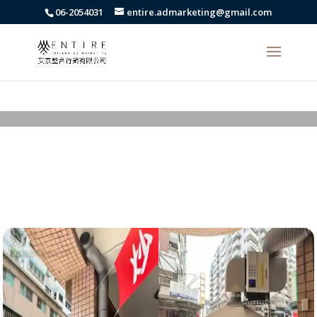
body{font-family: arial,"Microsoft JhengHei","微軟正黑體",sans-serif
06-2054031
entire.admarketing@gmail.com
!important;}
顧客安裝實例分享-炒飯-
靜電機
最新消息