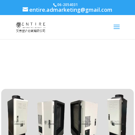
body{font-family: arial,"Microsoft JhengHei","微軟正黑體",sans-serif
06-2054031
entire.admarketing@gmail.com
!important;}
認識靜電機
最新消息