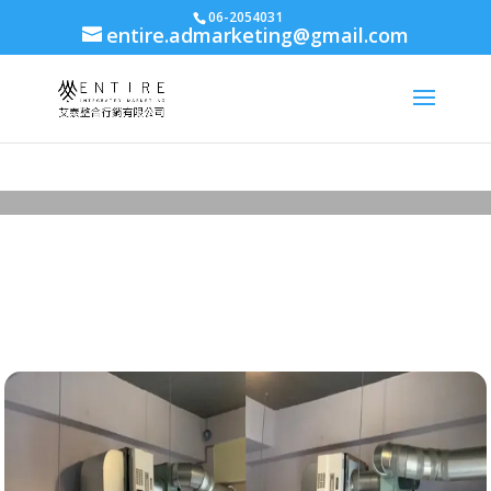
body{font-family: arial,"Microsoft JhengHei","微軟正黑體",sans-serif
06-2054031
entire.admarketing@gmail.com
!important;}
台南靜電油煙過濾工程/抽
油煙機
最新消息