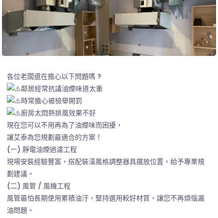
各位老闆還在擔心以下問題嗎 ?
鄰居經常抗議油煙味道太重
時常擔心被檢舉開罰
廚房太悶熱排風效果不好
現在您可以不用再為了油煙味而困擾，
讓艾泰為您規劃最適合的方案！
(一) 靜電油煙過濾工程
現場安裝經驗豐富，搭配裝潢風格調整器具擺放位置，給予專業規
劃建議。
(二) 風管 / 風機工程
風管最怕長期使用累積油汙，堅持選用較好材質，讓您不再煩惱漏
油問題。