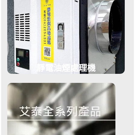
靜電油煙處理機