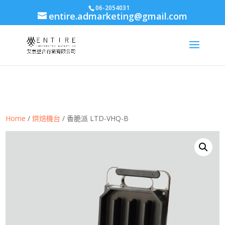
body{font-family: arial,"Microsoft JhengHei","微軟正黑體",sans-serif
06-2054031
entire.admarketing@gmail.com
!important;}
Home
/
烘焙機台
/ 香脆派 LTD-VHQ-B