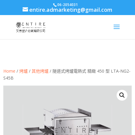
body{font-family: arial,"Microsoft JhengHei","微軟正黑體",sans-serif
06-2054031
entire.admarketing@gmail.com
!important;}
Home
/
烤爐
/
其他烤爐
/ 隧道式烤爐電熱式 精緻 450 型 LTA-NG2-
S45B