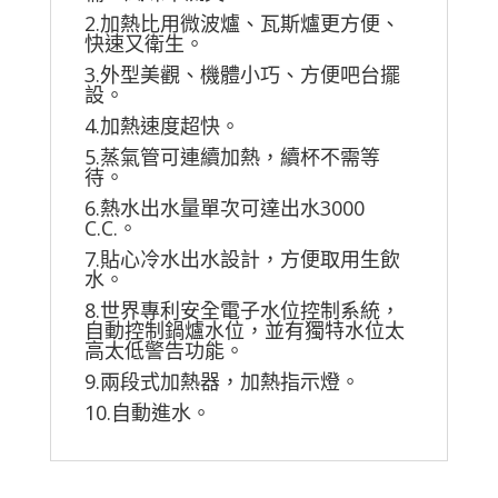
2.加熱比用微波爐、瓦斯爐更方便、
快速又衛生。
3.外型美觀、機體小巧、方便吧台擺
設。
4.加熱速度超快。
5.蒸氣管可連續加熱，續杯不需等
待。
6.熱水出水量單次可達出水3000
C.C.。
7.貼心冷水出水設計，方便取用生飲
水。
8.世界專利安全電子水位控制系統，
自動控制鍋爐水位，並有獨特水位太
高太低警告功能。
9.兩段式加熱器，加熱指示燈。
10.自動進水。