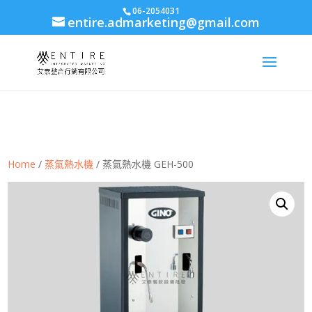
body{font-family: arial,"Microsoft JhengHei","微軟正黑體",sans-serif
06-2054031
entire.admarketing@gmail.com
!important;}
Home
/
蒸氣熱水機
/ 蒸氣熱水機 GEH-500