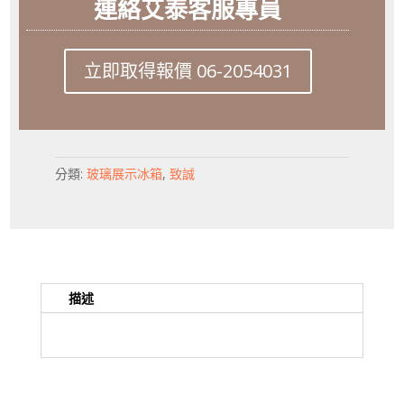
連絡艾泰客服專員
立即取得報價 06-2054031
分類:
玻璃展示冰箱
,
致誠
描述