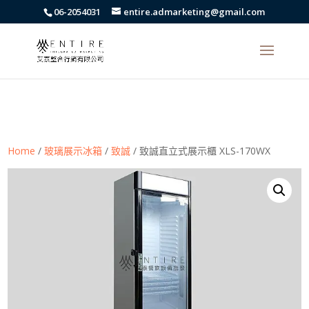
body{font-family: arial,"Microsoft JhengHei","微軟正黑體",sans-serif
06-2054031
entire.admarketing@gmail.com
!important;}
Home
/
玻璃展示冰箱
/
致誠
/ 致誠直立式展示櫃 XLS-170WX