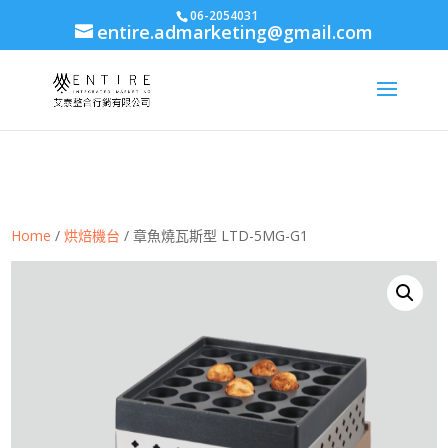
body{font-family: arial,"Microsoft JhengHei","微軟正黑體",sans-serif
06-2054031
entire.admarketing@gmail.com
!important;}
Home
/
烘焙機台
/ 章魚燒瓦斯型 LTD-5MG-G1