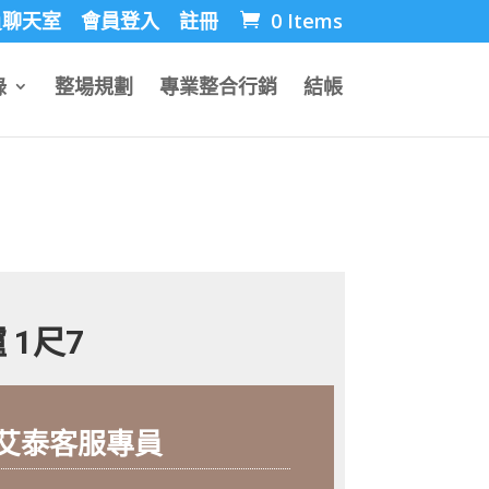
員聊天室
會員登入
註冊
0 Items
錄
整場規劃
專業整合行銷
結帳
 1尺7
艾泰客服專員