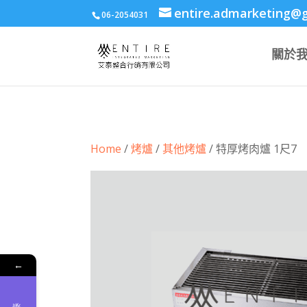
body{font-family: arial,"Microsoft JhengHei","微軟正黑體",sans-serif !i
entire.admarketing@
06-2054031
關於
Home
/
烤爐
/
其他烤爐
/ 特厚烤肉爐 1尺7
←