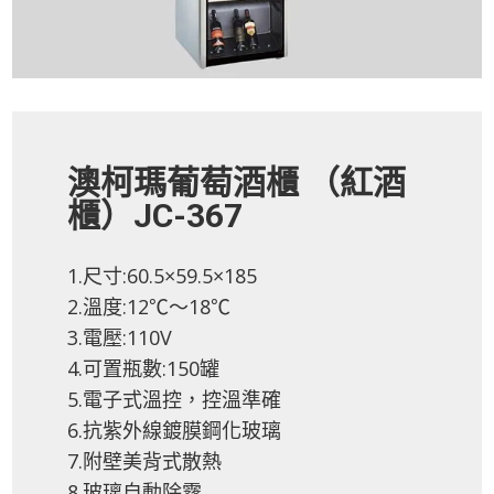
澳柯瑪葡萄酒櫃 （紅酒
櫃）JC-367
1.尺寸:60.5×59.5×185
2.溫度:12℃～18℃
3.電壓:110V
4.可置瓶數:150罐
5.電子式溫控，控溫準確
6.抗紫外線鍍膜鋼化玻璃
7.附壁美背式散熱
8.玻璃自動除霧