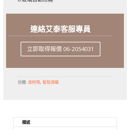
連絡艾泰客服專員
立即取得報價 06-2054031
分類:
澳柯瑪
,
葡萄酒櫃
描述