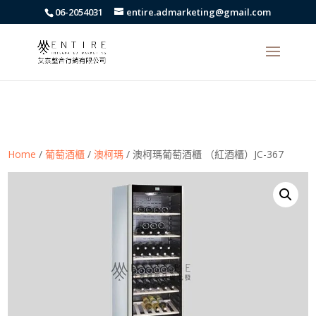
body{font-family: arial,"Microsoft JhengHei","微軟正黑體",sans-serif
06-2054031
entire.admarketing@gmail.com
!important;}
Home
/
葡萄酒櫃
/
澳柯瑪
/ 澳柯瑪葡萄酒櫃 （紅酒櫃）JC-367