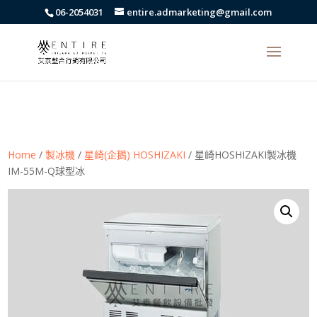
body{font-family: arial,"Microsoft JhengHei","微軟正黑體",sans-serif
06-2054031
entire.admarketing@gmail.com
!important;}
Home
/
製冰機
/
星崎(企鵝) HOSHIZAKI
/ 星崎HOSHIZAKI製冰機
IM-55M-Q球型冰