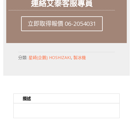
連絡艾泰客服專員
立即取得報價 06-2054031
分類:
星崎(企鵝) HOSHIZAKI
,
製冰機
描述