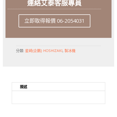
連絡艾泰客服專員
立即取得報價 06-2054031
分類:
星崎(企鵝) HOSHIZAKI
,
製冰機
描述