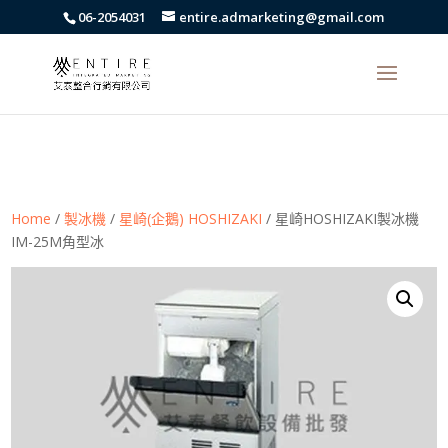
body{font-family: arial,"Microsoft JhengHei","微軟正黑體",sans-serif
06-2054031
entire.admarketing@gmail.com
!important;}
Home
/
製冰機
/
星崎(企鵝) HOSHIZAKI
/ 星崎HOSHIZAKI製冰機
IM-25M角型冰