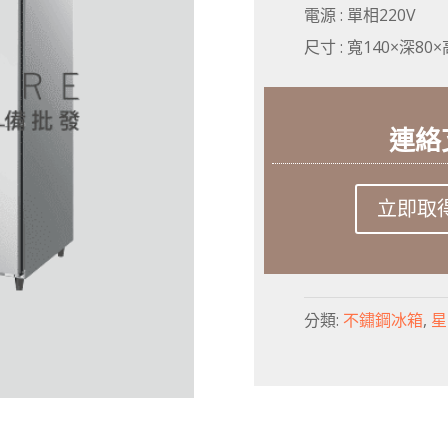
電源 : 單相220V
尺寸 : 寬140×深80×高
連絡
立即取得報
分類:
不鏽鋼冰箱
,
星