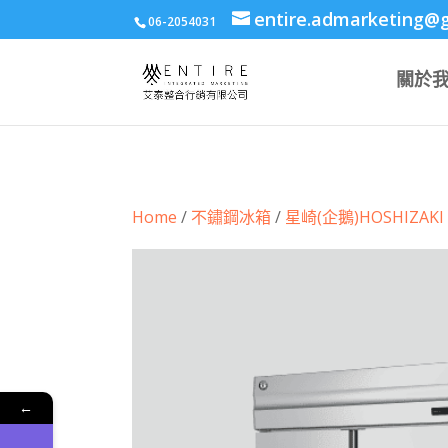
body{font-family: arial,"Microsoft JhengHei","微軟正黑體",sans-serif !i
entire.admarketing@
06-2054031
關於
Home
/
不鏽鋼冰箱
/
星崎(企鵝)HOSHIZAKI
←