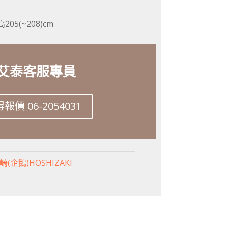
205(~208)cm
艾泰客服專員
價 06-2054031
崎(企鵝)HOSHIZAKI