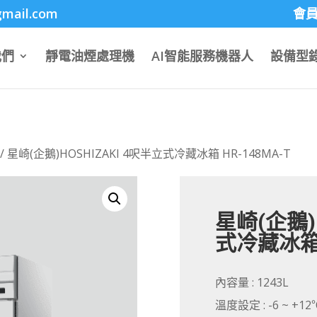
mportant;}
gmail.com
會
我們
靜電油煙處理機
AI智能服務機器人
設備型
/ 星崎(企鵝)HOSHIZAKI 4呎半立式冷藏冰箱 HR-148MA-T
星崎(企鵝)H
式冷藏冰箱 
內容量 : 1243L
溫度設定 : -6 ~ +12