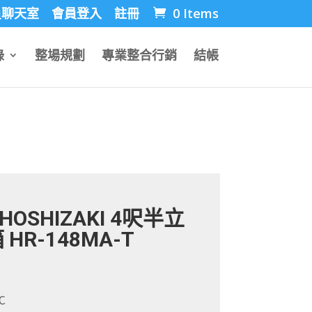
員聊天室
會員登入
註冊
0 Items
錄
整場規劃
專業整合行銷
結帳
OSHIZAKI 4呎半立
HR-148MA-T
℃