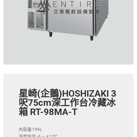
星崎(企鵝)HOSHIZAKI 3
呎75cm深工作台冷藏冰
箱 RT-98MA-T
內容量:199L
溫度設定:-6 ~ +12℃