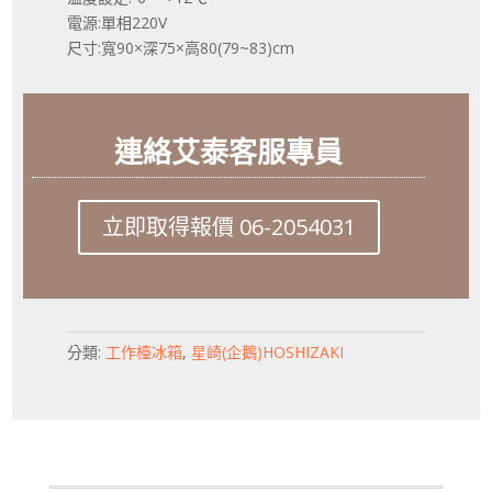
電源:單相220V
尺寸:寬90×深75×高80(79~83)cm
連絡艾泰客服專員
立即取得報價 06-2054031
分類:
工作檯冰箱
,
星崎(企鵝)HOSHIZAKI