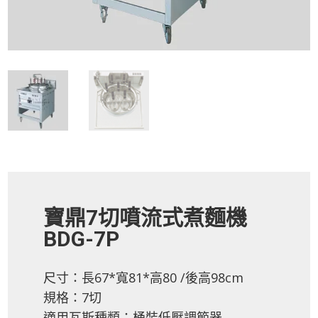
寶鼎7切噴流式煮麵機
BDG-7P
尺寸：長67*寬81*高80 /後高98cm
規格：7切
適用瓦斯種類：桶裝低壓調節器