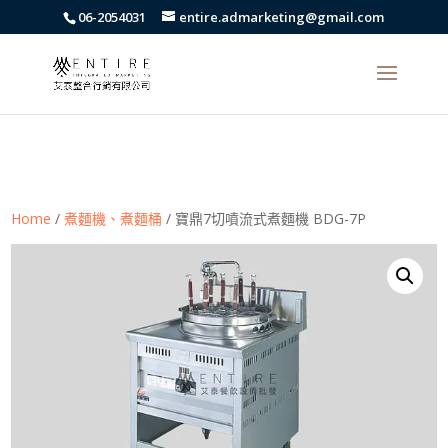
body{font-family: arial,"Microsoft JhengHei","微軟正黑體",sans-serif
06-2054031
entire.admarketing@gmail.com
!important;}
Home
/
煮麵機、煮麵桶
/ 寶鼎7切噴流式煮麵機 BDG-7P