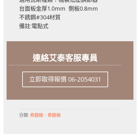
台面板金厚1.0mm 側板0.8mm
不銹鋼#304材質
備註:電點式
連絡艾泰客服專員
立即取得報價 06-2054031
分類:
煮麵機、煮麵桶