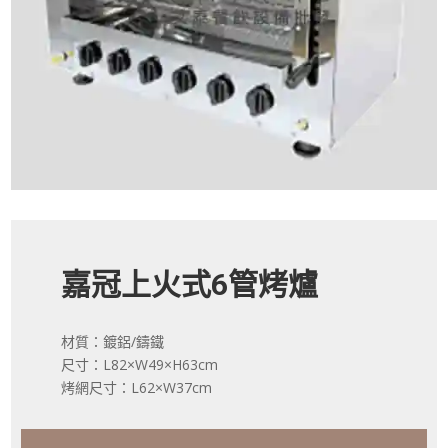
嘉冠上火式6管烤爐
材質：鍍鋁/鑄鐵
尺寸：L82×W49×H63cm
烤網尺寸：L62×W37cm