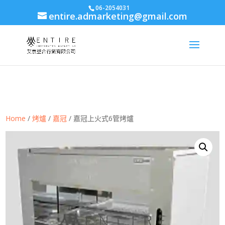
body{font-family: arial,"Microsoft JhengHei","微軟正黑體",sans-serif
06-2054031
entire.admarketing@gmail.com
!important;}
Home
/
烤爐
/
嘉冠
/ 嘉冠上火式6管烤爐