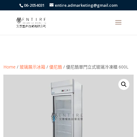
body{font-family: arial,"Microsoft JhengHei","微軟正黑體",sans-serif
06-2054031
entire.admarketing@gmail.com
!important;}
Home
/
玻璃展示冰箱
/
優尼酷
/ 優尼酷單門立式玻璃冷凍櫃 600L