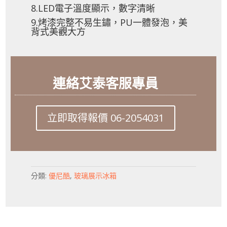
8.LED電子溫度顯示，數字清晰
9.烤漆完整不易生鏽，PU一體發泡，美
背式美觀大方
連絡艾泰客服專員
立即取得報價 06-2054031
分類:
優尼酷
,
玻璃展示冰箱