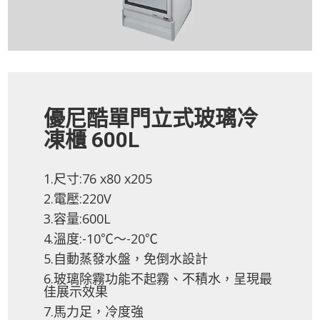
優尼酷單門立式玻璃冷
凍櫃 600L
1.尺寸:76 x80 x205
2.電壓:220V
3.容量:600L
4.溫度:-10℃～-20℃
5.自動蒸發水盤，免倒水設計
6.玻璃除霧功能不起霧、不積水，呈現最
佳展示效果
7.馬力足，冷度強