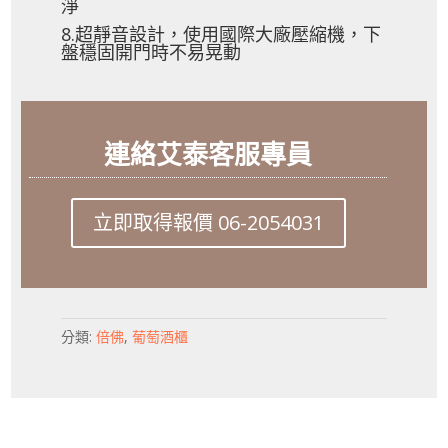
淨
8.超靜音設計，使用國際大廠壓縮機，下
盤穩固開門時不易晃動
連絡艾泰客服專員
立即取得報價 06-2054031
分類:
倍佛
,
葡萄酒櫃