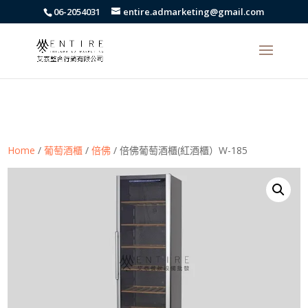
body{font-family: arial,"Microsoft JhengHei","微軟正黑體",sans-serif
06-2054031
entire.admarketing@gmail.com
!important;}
Home
/
葡萄酒櫃
/
倍佛
/ 倍佛葡萄酒櫃(紅酒櫃）W-185