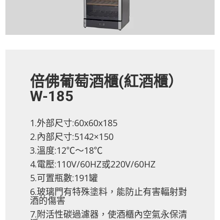
倍佛葡萄酒櫃(紅酒櫃）
W-185
1.外部尺寸:60x60x185
2.內部尺寸:5142×150
3.溫度:12℃～18℃
4.電壓:110V/60HZ或220V/60HZ
5.可置瓶數:191罐
6.玻璃門有特殊塗料，能防止有害輻射對
酒的傷害
7.附活性碳過濾器，使酒櫃內空氣永保清