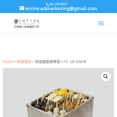
body{font-family: arial,"Microsoft JhengHei","微軟正黑體",sans-serif
06-2054031
entire.admarketing@gmail.com
!important;}
Home
/
保溫湯台
/ 保溫鍋關東煮型 LTC-1JE-03A/B