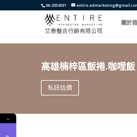
body{font-family: arial,"Microsoft JhengHei","微軟正黑體",sans-serif !i
06-2054031
entire.admarketing@gmail.c
關於
高雄楠梓區飯捲.咖哩飯
私訊估價
←