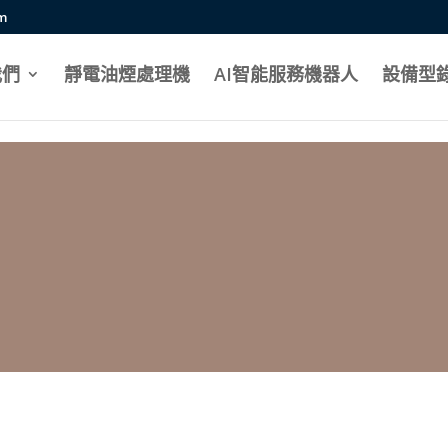
mportant;}
om
我們
靜電油煙處理機
AI智能服務機器人
設備型