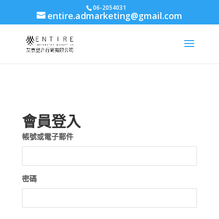
body{font-family: arial,"Microsoft JhengHei","微軟正黑體",sans-serif
06-2054031
entire.admarketing@gmail.com
!important;}
會員登入
帳號或電子郵件
密碼