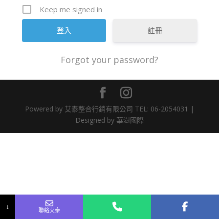
Keep me signed in
註冊
Forgot your password?
Powered by 艾泰整合行銷有限公司 TEL: 06-2054031 |
Designed by 華澍國際
您的大名
連絡電話
電子郵件
您想詢問的商品為?
您的訊息
↓
聯絡艾泰