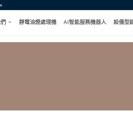
mportant;}
om
我們
靜電油煙處理機
AI智能服務機器人
設備型