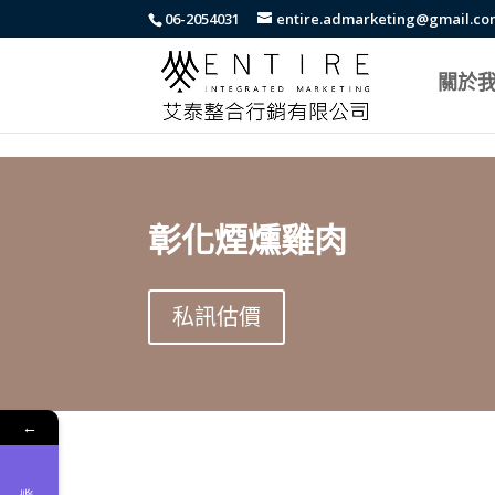
body{font-family: arial,"Microsoft JhengHei","微軟正黑體",sans-serif !i
06-2054031
entire.admarketing@gmail.c
關於
彰化煙燻雞肉
私訊估價
←