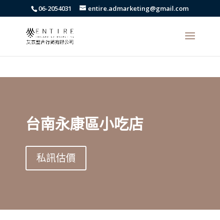
body{font-family: arial,"Microsoft JhengHei","微軟正黑體",sans-serif
06-2054031
entire.admarketing@gmail.com
!important;}
台南永康區小吃店
私訊估價