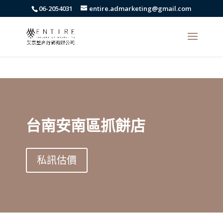
body{font-family: arial,"Microsoft JhengHei","微軟正黑體",sans-serif
06-2054031
entire.admarketing@gmail.com
!important;}
台南安南區抓餅店
私訊估價