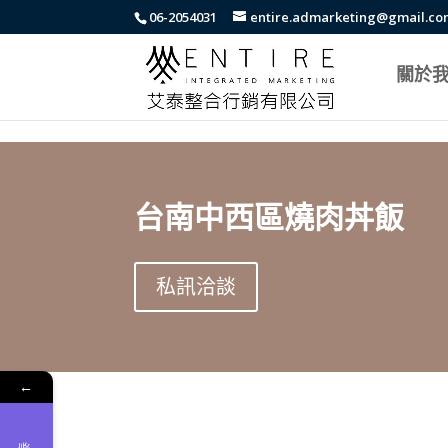
body{font-family: arial,"Microsoft JhengHei","微軟正黑體",sans-serif !i
06-2054031
entire.admarketing@gmail.c
關於
台南中西區燒肉丼飯
私訊洽談
←