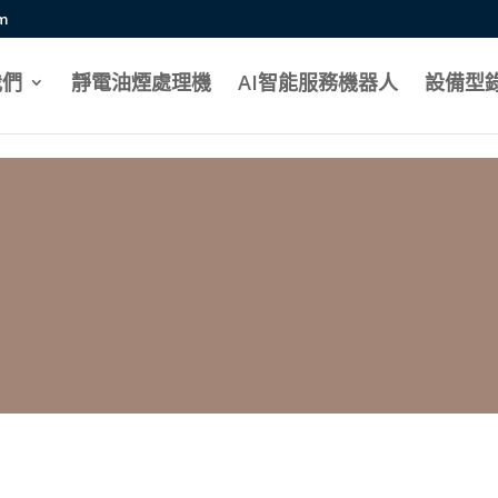
mportant;}
om
我們
靜電油煙處理機
AI智能服務機器人
設備型