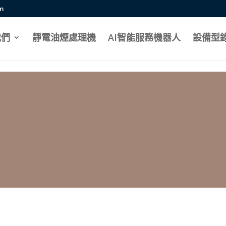
mportant;}
om
我們
靜電油煙處理機
AI智能服務機器人
設備型