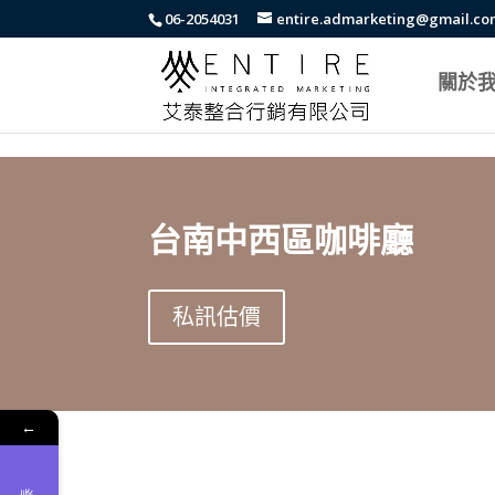
body{font-family: arial,"Microsoft JhengHei","微軟正黑體",sans-serif !i
06-2054031
entire.admarketing@gmail.c
關於
台南中西區咖啡廳
私訊估價
←